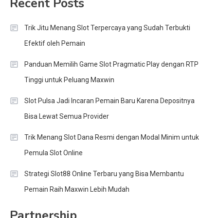
Recent Posts
Trik Jitu Menang Slot Terpercaya yang Sudah Terbukti
Efektif oleh Pemain
Panduan Memilih Game Slot Pragmatic Play dengan RTP
Tinggi untuk Peluang Maxwin
Slot Pulsa Jadi Incaran Pemain Baru Karena Depositnya
Bisa Lewat Semua Provider
Trik Menang Slot Dana Resmi dengan Modal Minim untuk
Pemula Slot Online
Strategi Slot88 Online Terbaru yang Bisa Membantu
Pemain Raih Maxwin Lebih Mudah
Partnership