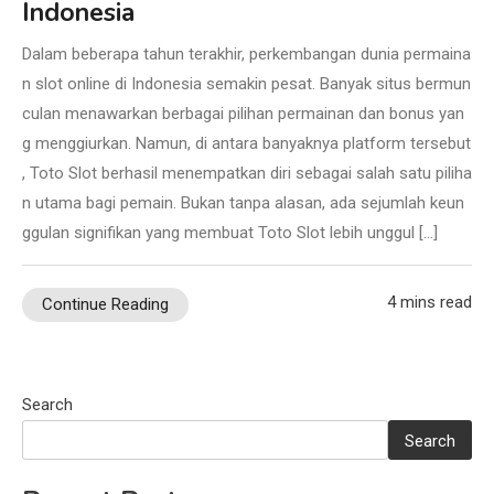
Indonesia
Dalam beberapa tahun terakhir, perkembangan dunia permaina
n slot online di Indonesia semakin pesat. Banyak situs bermun
culan menawarkan berbagai pilihan permainan dan bonus yan
g menggiurkan. Namun, di antara banyaknya platform tersebut
, Toto Slot berhasil menempatkan diri sebagai salah satu piliha
n utama bagi pemain. Bukan tanpa alasan, ada sejumlah keun
ggulan signifikan yang membuat Toto Slot lebih unggul […]
4 mins read
Continue Reading
Search
Search