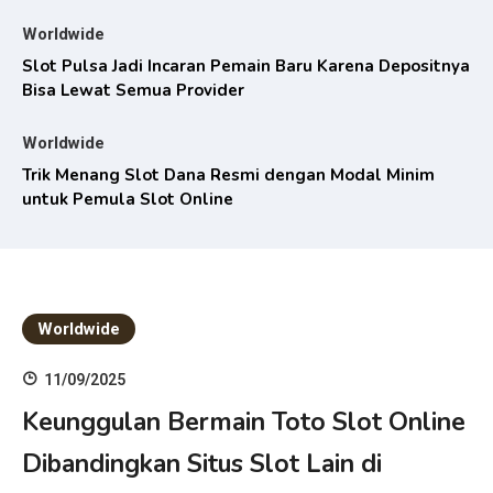
Worldwide
Slot Pulsa Jadi Incaran Pemain Baru Karena Depositnya
Bisa Lewat Semua Provider
Worldwide
Trik Menang Slot Dana Resmi dengan Modal Minim
untuk Pemula Slot Online
Worldwide
11/09/2025
Keunggulan Bermain Toto Slot Online
Dibandingkan Situs Slot Lain di