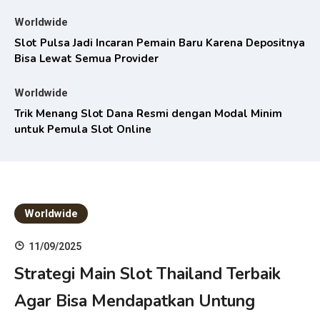
Worldwide
Slot Pulsa Jadi Incaran Pemain Baru Karena Depositnya
Bisa Lewat Semua Provider
Worldwide
Trik Menang Slot Dana Resmi dengan Modal Minim
untuk Pemula Slot Online
Worldwide
11/09/2025
Strategi Main Slot Thailand Terbaik
Agar Bisa Mendapatkan Untung