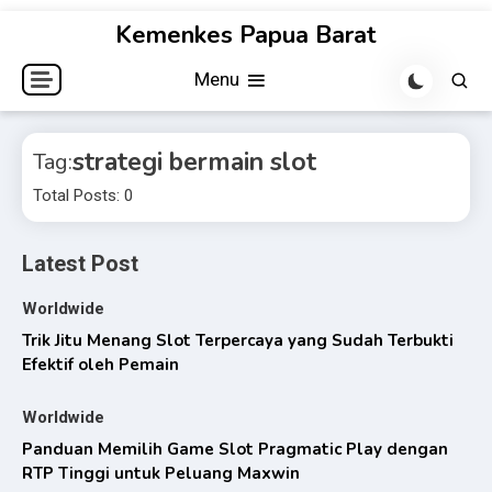
Skip
Kemenkes Papua Barat
to
Menu
content
strategi bermain slot
Tag:
Total Posts: 0
Latest Post
Worldwide
Trik Jitu Menang Slot Terpercaya yang Sudah Terbukti
Efektif oleh Pemain
Worldwide
Panduan Memilih Game Slot Pragmatic Play dengan
RTP Tinggi untuk Peluang Maxwin